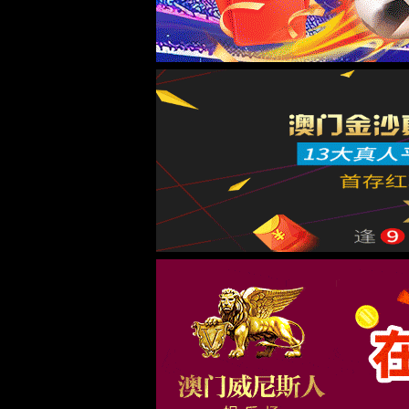
解
先
原因4
解
在
原因5
解
将
序
原因6
解