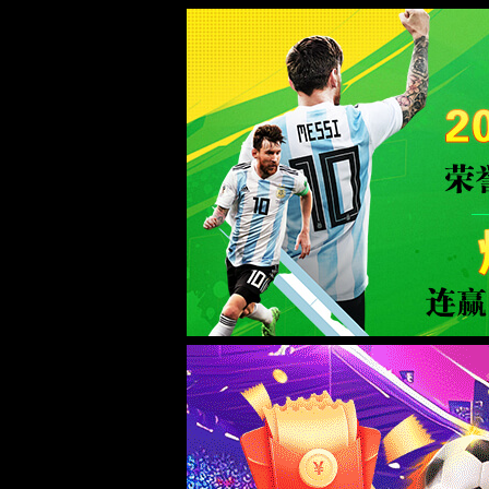
404 
错误说
原因1
解
创
原因2
解
修
原因3