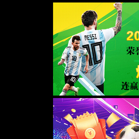
404 
错误说
原因1
解
创
原因2
解
修
原因3