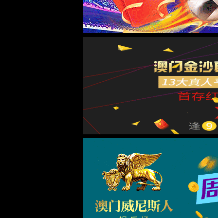
解
先
原因4
解
在
原因5
解
将
序
原因6
解